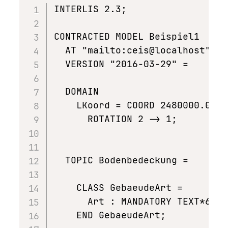
INTERLIS 2.3;

CONTRACTED MODEL Beispiel1

  AT "mailto:ceis@localhost"

  VERSION "2016-03-29" =

  DOMAIN

    LKoord = COORD 2480000.00 .
      ROTATION 2 -> 1;

  TOPIC Bodenbedeckung =

    CLASS GebaeudeArt =

      Art : MANDATORY TEXT*6; !
    END GebaeudeArt;
