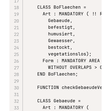
    CLASS BoFlaechen =

      Art : MANDATORY ( !! R2.1
        Gebaeude,

        befestigt,

        humusiert,

        Gewaesser,

        bestockt,

        vegetationslos);

      Form : MANDATORY AREA WIT
        WITHOUT OVERLAPS > 0.10
    END BoFlaechen;

    FUNCTION checkGebaeudeVersi
    CLASS Gebaeude =

      Art : MANDATORY (
