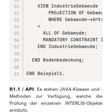
    VIEW IndustrieGebaeude     
    	PROJECTION OF Gebaeude;

    	WHERE Gebaeude->Art==#Industrie;

    =

      ALL OF Gebaeude;

      MANDATORY CONSTRAINT INTE
    END IndustrieGebaeude;

  END Bodenbedeckung;

END Beispiel1.
R1.1 / API
: Es stehen JAVA-Klassen und -
Methoden zur Verfügung, welche die
Prüfung der einzelnen INTERLIS-Objekte
ermlicht.