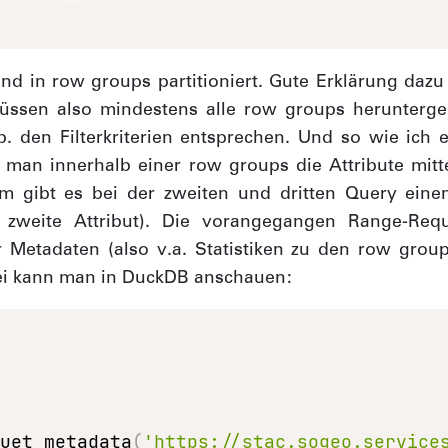
ind in row groups partitioniert. Gute Erklärung daz
üssen also mindestens alle row groups herunterge
. den Filterkriterien entsprechen. Und so wie ich 
 man innerhalb einer row groups die Attribute mit
m gibt es bei der zweiten und dritten Query eine
 zweite Attribut). Die vorangegangen Range-Re
 Metadaten (also v.a. Statistiken zu den row grou
ei kann man in DuckDB anschauen:
quet_metadata
(
'https://stac.sogeo.service