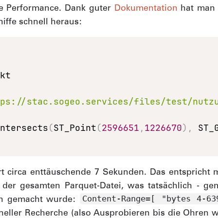
e Performance. Dank guter
Dokumentation
hat man d
iffe schnell heraus:
tps://stac.sogeo.services/files/test/nutz
Intersects
(
ST_Point
(
2596651
,
1226670
)
,
 ST_
t circa enttäuschende 7 Sekunden. Das entspricht
 der gesamten Parquet-Datei, was tatsächlich - ge
ch gemacht wurde:
Content-Range=[ "bytes 4-63
oneller Recherche (also Ausprobieren bis die Ohren 