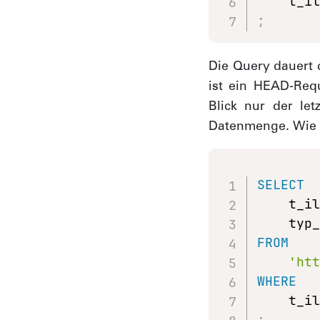
    t_i
;
Die Query dauert 
ist ein HEAD-Req
Blick nur der let
Datenmenge. Wie s
SELECT
    t_i
FROM
'ht
WHERE
    t_i
;