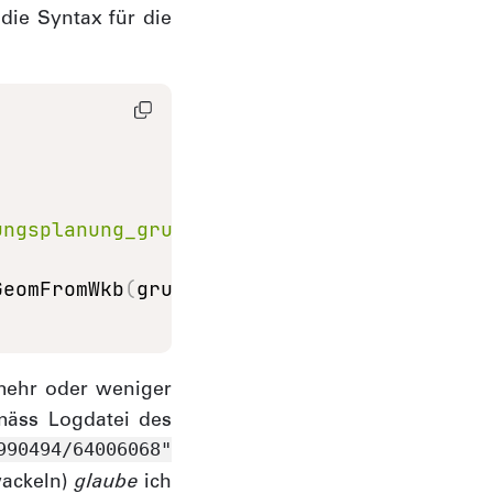
ie Syntax für die
ungsplanung_grundnutzung_v.parquet'
AS
GeomFromWkb
(
grundnutzung
.
geometry
)
)
 mehr oder weniger
mäss Logdatei des
990494/64006068"
wackeln)
glaube
ich