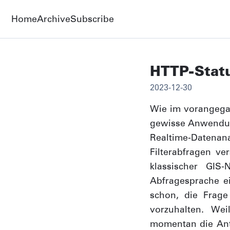
Home
Archive
Subscribe
HTTP-Stat
2023-12-30
Wie im vorangeg
gewisse Anwendungs
Realtime-Datenana
Filterabfragen v
klassischer GIS-
Abfragesprache e
schon, die Frage
vorzuhalten. We
momentan die Antwo