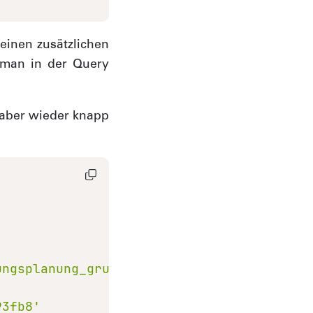
einen zusätzlichen
e man in der Query
 aber wieder knapp
ungsplanung_grundnutzung_v.parquet'
AS
93fb8'