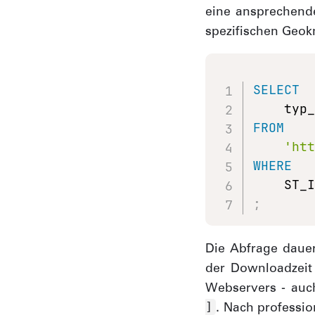
eine ansprechend
spezifischen Geokn
SELECT
FROM
'ht
WHERE
    ST_
;
Die Abfrage dauer
der Downloadzeit
Webservers - au
. Nach professi
]