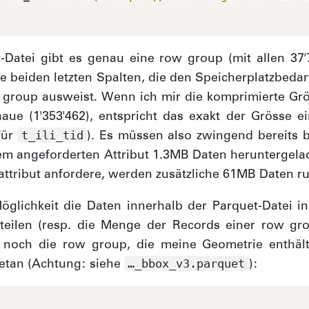
-Datei gibt es genau eine row group (mit allen 37'
ie beiden letzten Spalten, die den Speicherplatzbedar
 group ausweist. Wenn ich mir die komprimierte Grö
ue (1'353'462), entspricht das exakt der Grösse e
für
). Es müssen also zwingend bereits b
t_ili_tid
em angeforderten Attribut 1.3MB Daten herunterge
attribut anfordere, werden zusätzliche 61MB Daten r
öglichkeit die Daten innerhalb der Parquet-Datei 
teilen (resp. die Menge der Records einer row gro
noch die row group, die meine Geometrie enthält
etan (Achtung: siehe
):
…​_bbox_v3.parquet