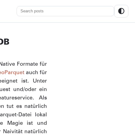
DB
Native Formate für
eoParquet
auch für
eeignet ist. Unter
uest und/oder ein
atureservice. Als
n tut es natürlich
rquet-Datei lokal
ie Magie ist und
 Naivität natürlich