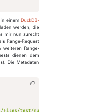
u in einem
DuckDB-
laden werden, die
es mir nun zurecht
tels Range-Request
n weiteren Range-
quests dienen dem
ps). Die Metadaten
s/files/test/nutzungsplanung_grundnutzung