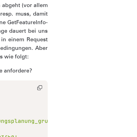
 abgeht (vor allem
resp. muss, damit
ine GetFeatureInfo-
age dauert bei uns
 in einem Request
bedingungen. Aber
 wie folgt:
e anfordere?
ungsplanung_grundnutzung_v.parquet'
AS