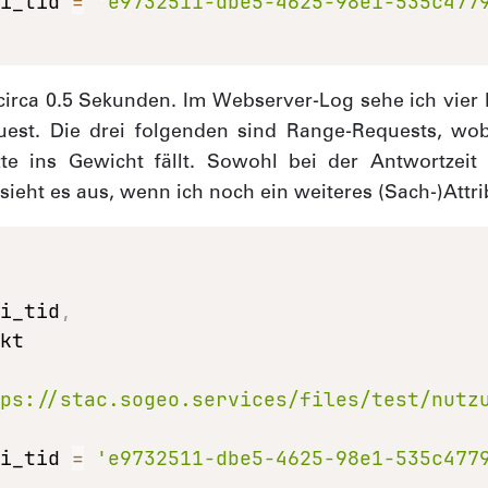
li_tid 
=
'e9732511-dbe5-4625-98e1-535c477
circa 0.5 Sekunden. Im Webserver-Log sehe ich vier E
uest. Die drei folgenden sind Range-Requests, wob
zte ins Gewicht fällt. Sowohl bei der Antwortzei
ieht es aus, wenn ich noch ein weiteres (Sach-)Attri
li_tid
,
tps://stac.sogeo.services/files/test/nutz
li_tid 
=
'e9732511-dbe5-4625-98e1-535c477