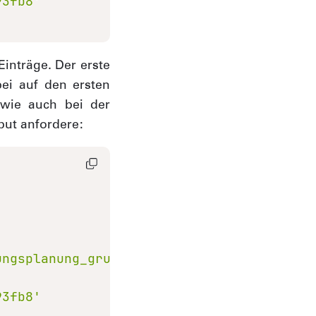
93fb8'
inträge. Der erste
ei auf den ersten
t wie auch bei der
but anfordere:
ungsplanung_grundnutzung_v.parquet'
AS
93fb8'