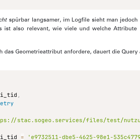
cht
spürbar langsamer, im Logfile sieht man jedoch 
 ist also relevant, wie viele und welche Attribut
 das Geometrieattribut anfordere, dauert die Query
li_tid
,
metry
tps://stac.sogeo.services/files/test/nutz
li_tid 
=
'e9732511-dbe5-4625-98e1-535c477