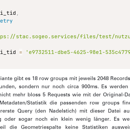
li_tid
,
metry
tps://stac.sogeo.services/files/test/nutz
li_tid 
=
'e9732511-dbe5-4625-98e1-535c477
riante gibt es 18 row groups mit jeweils 2048 Record
unden, sondern nur noch circa 900ms. Es werden
nicht mehr bloss 5 Requests wie mit der Original-
etadaten/Statistik die passenden row groups fin
rerste Query (den Nadelstich) mit dieser Datei a
g oder sogar noch ein klein wenig länger. Es w
il die Geometriespalte keine Statistiken ausw