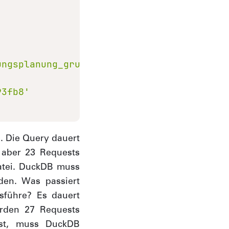
ungsplanung_grundnutzung_v_bbox_v3.parque
93fb8'
s. Die Query dauert
 aber 23 Requests
Datei. DuckDB muss
den. Was passiert
usführe? Es dauert
erden 27 Requests
eist, muss DuckDB