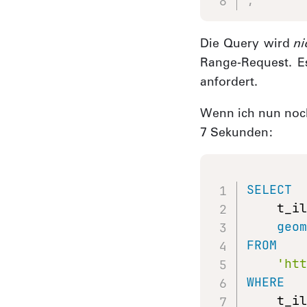
Die Query wird
ni
Range-Request. Es
anfordert.
Wenn ich nun noch
7 Sekunden:
SELECT
    t_i
geo
FROM
'ht
WHERE
    t_i