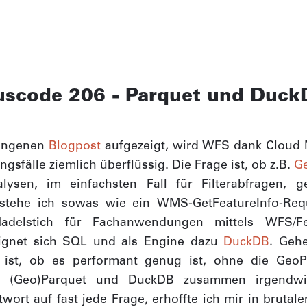
uscode 206 - Parquet und Duck
angenen
Blogpost
aufgezeigt, wird WFS dank Cloud 
fälle ziemlich überflüssig. Die Frage ist, ob z.B.
G
lysen, im einfachsten Fall für Filterabfragen, g
erstehe ich sowas wie ein WMS-GetFeatureInfo-Req
Nadelstich für Fachanwendungen mittels WFS/Fe
ignet sich SQL und als Engine dazu
DuckDB
. Gehe
 ist, ob es performant genug ist, ohne die GeoPa
il (Geo)Parquet und DuckDB zusammen irgendw
rt auf fast jede Frage, erhoffte ich mir in brutaler