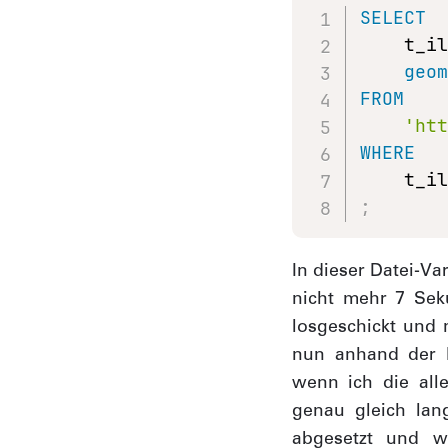
SELECT
    t_i
geo
FROM
'ht
WHERE
    t_i
;
In dieser Datei-Va
nicht mehr 7 Sek
losgeschickt und 
nun anhand der M
wenn ich die alle
genau gleich lan
abgesetzt und we